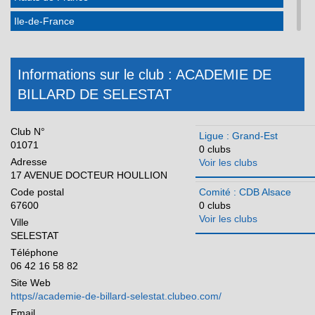
Ile-de-France
Martinique
Méditerranée
Informations sur le club : ACADEMIE DE
BILLARD DE SELESTAT
Normandie
Nouvelle Aquitaine
Club N°
Ligue : Grand-Est
Occitanie
01071
0 clubs
Adresse
Voir les clubs
Pays de la Loire
17 AVENUE DOCTEUR HOULLION
Réunion
Code postal
Comité : CDB Alsace
67600
0 clubs
Voir les clubs
Ville
SELESTAT
Téléphone
06 42 16 58 82
Site Web
https//academie-de-billard-selestat.clubeo.com/
Email