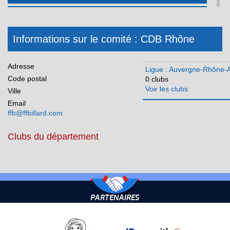
Hauts de France
Ile-de-France
Informations sur le comité : CDB Rhône
Martinique
Méditerranée
Adresse
Ligue : Auvergne-Rhône-
Code postal
0 clubs
Normandie
Voir les clubs
Ville
Nouvelle Aquitaine
Email
ffb@ffbillard.com
Occitanie
Clubs du département
Pays de la Loire
Réunion
PARTENAIRES