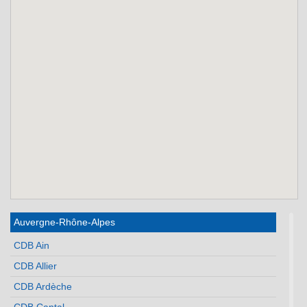
Auvergne-Rhône-Alpes
CDB Ain
CDB Allier
CDB Ardèche