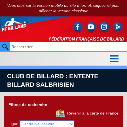
Vous êtes sur la version mobile du site Internet, cliquez ici pour
afficher la version classique
FÉDÉRATION FRANÇAISE DE
BILLARD
CLUB DE BILLARD : ENTENTE
BILLARD SALBRISIEN
Filtres de recherche
Revenir à la carte de France
Ligue