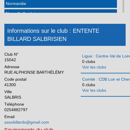
Normandie
Nouvelle Aquitaine
Occitanie
Informations sur le club : ENTENTE
Pays de la Loire
BILLARD SALBRISIEN
Réunion
Club N°
Ligue : Centre-Val de Loir
15042
0 clubs
Adresse
Voir les clubs
RUE ALPHONSE BARTHÉLÉMY
Code postal
Comité : CDB Loir et Cher
41300
0 clubs
Voir les clubs
Ville
SALBRIS
Téléphone
0254882797
Email
assobillards@gmail.com