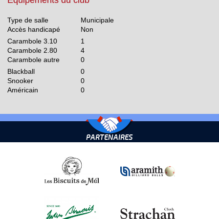
Equipements du club
Type de salle
Municipale
Accès handicapé
Non
Carambole 3.10
1
Carambole 2.80
4
Carambole autre
0
Blackball
0
Snooker
0
Américain
0
PARTENAIRES