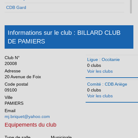
CDB Gard
CDB Haute Garonne
CDB Gers
Informations sur le club : BILLARD CLUB
CDB Hérault
DE PAMIERS
CDB Lot
CDB Lozère
Club N°
Ligue : Occitanie
CDB Hautes Pyrénées
20008
0 clubs
Adresse
Voir les clubs
CDB Pyrénées Orientales
20 Avenue de Foix
CDB Tarn
Code postal
Comité : CDB Ariège
09100
0 clubs
CDB Tarn et Garonne
Voir les clubs
Ville
Pays de la Loire
PAMIERS
Réunion
Email
mj.briquet@yahoo.com
Equipements du club
Type de salle
Municipale