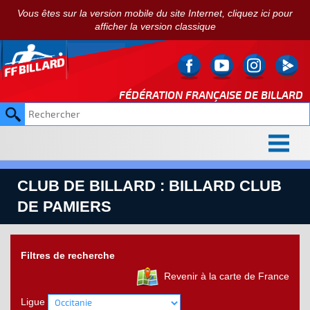
Vous êtes sur la version mobile du site Internet, cliquez ici pour
afficher la version classique
FÉDÉRATION FRANÇAISE DE
BILLARD
CLUB DE BILLARD : BILLARD CLUB
DE PAMIERS
Filtres de recherche
Revenir à la carte de France
Ligue