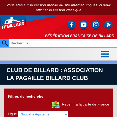
Vous êtes sur la version mobile du site Internet, cliquez ici pour
afficher la version classique
FÉDÉRATION FRANÇAISE DE
BILLARD
CLUB DE BILLARD : ASSOCIATION
LA PAGAILLE BILLARD CLUB
Filtres de recherche
Revenir à la carte de France
Ligue