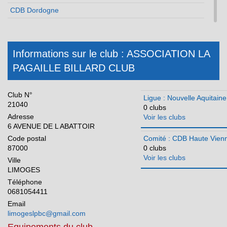
CDB Dordogne
CDB Gironde
CDB Landes
Informations sur le club : ASSOCIATION LA
CDB Lot et Garonne
PAGAILLE BILLARD CLUB
CDB Pyrénées Atlantiques
CDB Deux Sèvres
Club N°
Ligue : Nouvelle Aquitaine
CDB Vienne
21040
0 clubs
Adresse
CDB Haute Vienne
Voir les clubs
6 AVENUE DE L ABATTOIR
Occitanie
Code postal
Comité : CDB Haute Vien
87000
0 clubs
Pays de la Loire
Voir les clubs
Ville
Réunion
LIMOGES
Téléphone
0681054411
Email
limogeslpbc@gmail.com