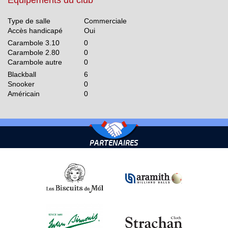
Equipements du club
Type de salle
Commerciale
Accès handicapé
Oui
Carambole 3.10
0
Carambole 2.80
0
Carambole autre
0
Blackball
6
Snooker
0
Américain
0
PARTENAIRES