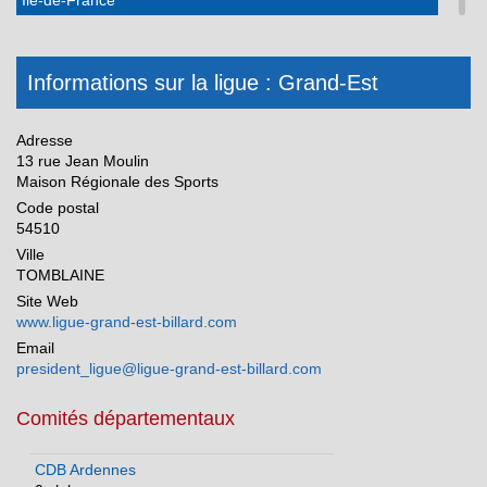
Ile-de-France
Martinique
Méditerranée
Informations sur la ligue : Grand-Est
Normandie
Adresse
Nouvelle Aquitaine
13 rue Jean Moulin
Maison Régionale des Sports
Occitanie
Code postal
Pays de la Loire
54510
Ville
Réunion
TOMBLAINE
Site Web
www.ligue-grand-est-billard.com
Email
president_ligue@ligue-grand-est-billard.com
Comités départementaux
CDB Ardennes