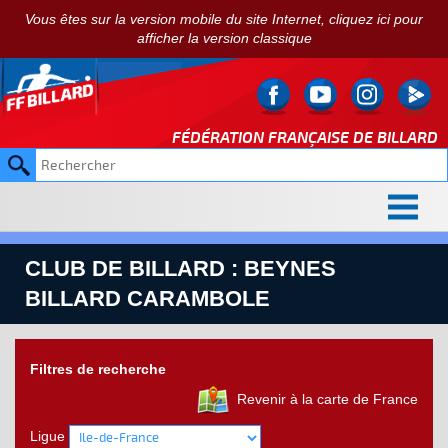
Vous êtes sur la version mobile du site Internet, cliquez ici pour
afficher la version classique
FÉDÉRATION FRANÇAISE DE
BILLARD
CLUB DE BILLARD : BEYNES
BILLARD CARAMBOLE
Filtres de recherche
Revenir à la carte de France
Ligue