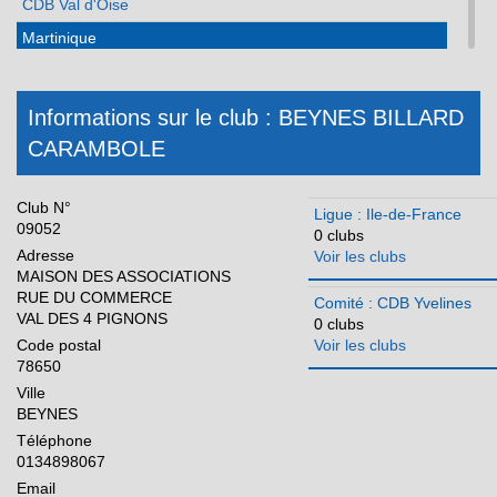
CDB Val d'Oise
Martinique
Méditerranée
Normandie
Informations sur le club : BEYNES BILLARD
CARAMBOLE
Nouvelle Aquitaine
Occitanie
Club N°
Ligue : Ile-de-France
Pays de la Loire
09052
0 clubs
Adresse
Voir les clubs
Réunion
MAISON DES ASSOCIATIONS
RUE DU COMMERCE
Comité : CDB Yvelines
VAL DES 4 PIGNONS
0 clubs
Code postal
Voir les clubs
78650
Ville
BEYNES
Téléphone
0134898067
Email