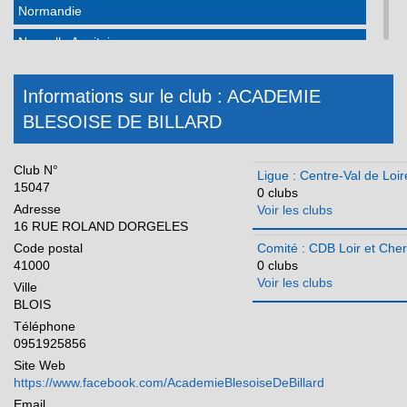
Normandie
Nouvelle Aquitaine
Occitanie
Informations sur le club : ACADEMIE
Pays de la Loire
BLESOISE DE BILLARD
Réunion
Club N°
Ligue : Centre-Val de Loir
15047
0 clubs
Adresse
Voir les clubs
16 RUE ROLAND DORGELES
Code postal
Comité : CDB Loir et Cher
41000
0 clubs
Voir les clubs
Ville
BLOIS
Téléphone
0951925856
Site Web
https://www.facebook.com/AcademieBlesoiseDeBillard
Email