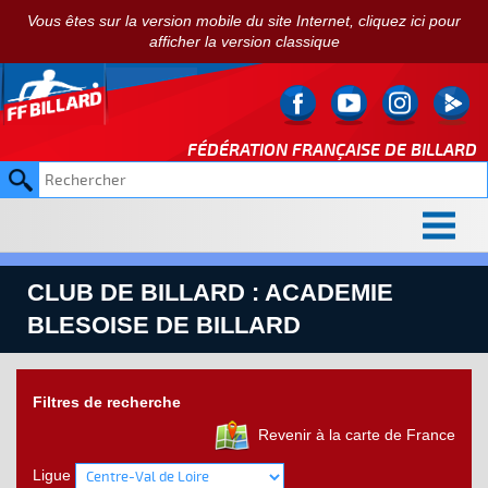
Vous êtes sur la version mobile du site Internet, cliquez ici pour
afficher la version classique
FÉDÉRATION FRANÇAISE DE
BILLARD
CLUB DE BILLARD : ACADEMIE
BLESOISE DE BILLARD
Filtres de recherche
Revenir à la carte de France
Ligue