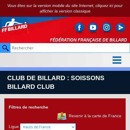
Vous êtes sur la version mobile du site Internet, cliquez ici pour
afficher la version classique
FÉDÉRATION FRANÇAISE DE
BILLARD
CLUB DE BILLARD : SOISSONS
BILLARD CLUB
Filtres de recherche
Revenir à la carte de France
Ligue