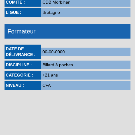
COMITÉ :
CDB Morbihan
LIGUE :
Bretagne
Formateur
DATE DE
00-00-0000
DÉLIVRANCE :
DISCIPLINE :
Billard à poches
CATÉGORIE :
+21 ans
NIVEAU :
CFA