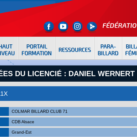
FÉDÉRATIO
HAUT
PORTAIL
PARA-
BIL
RESSOURCES
IVEAU
FORMATION
BILLARD
FÉM
ES DU LICENCIÉ : DANIEL WERNERT
11X
COLMAR BILLARD CLUB 71
CDB Alsace
Grand-Est