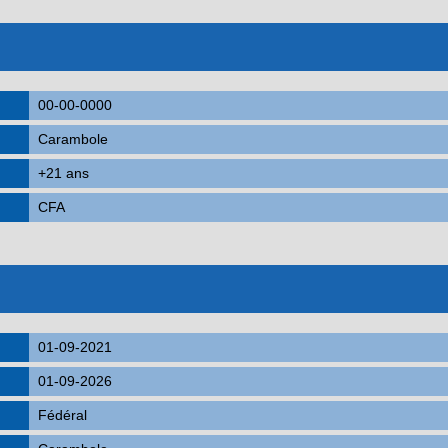
00-00-0000
Carambole
+21 ans
CFA
01-09-2021
01-09-2026
Fédéral