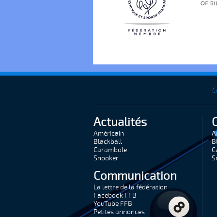
C
Actualités
Américain
A
Blackball
B
Carambole
C
Snooker
S
Communication
La lettre de la fédération
Facebook FFB
YouTube FFB
Petites annonces