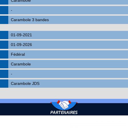
Carambole
-
Carambole 3 bandes
01-09-2021
01-09-2026
Fédéral
Carambole
-
Carambole JDS
PARTENAIRES