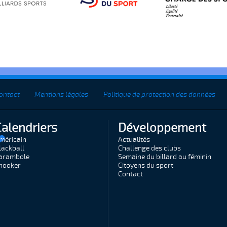
ontact
Mentions légales
Politique de protection des données
Calendriers
Développement
méricain
Actualités
lackball
Challenge des clubs
arambole
Semaine du billard au féminin
nooker
Citoyens du sport
Contact