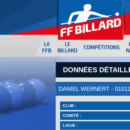
LA
LE
COMPÉTITIONS
FFB
BILLARD
N
DONNÉES DÉTAILLÉ
DANIEL WERNERT - 0101
CLUB :
COMITÉ :
LIGUE :