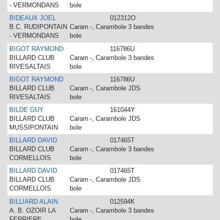
- VERMONDANS
bole
BIDEAUX JOEL
012312O
B.C. RUDIPONTAIN
Caram
-, Carambole 3 bandes
- VERMONDANS
bole
BIGOT RAYMOND
116786U
BILLARD CLUB
Caram
-, Carambole 3 bandes
RIVESALTAIS
bole
BIGOT RAYMOND
116786U
BILLARD CLUB
Caram
-, Carambole JDS
RIVESALTAIS
bole
BILDE GUY
161044Y
BILLARD CLUB
Caram
-, Carambole JDS
MUSSIPONTAIN
bole
BILLARD DAVID
017465T
BILLARD CLUB
Caram
-, Carambole 3 bandes
CORMELLOIS
bole
BILLARD DAVID
017465T
BILLARD CLUB
Caram
-, Carambole JDS
CORMELLOIS
bole
BILLIARD ALAIN
012594K
A. B. OZOIR LA
Caram
-, Carambole 3 bandes
FERRIERE
bole