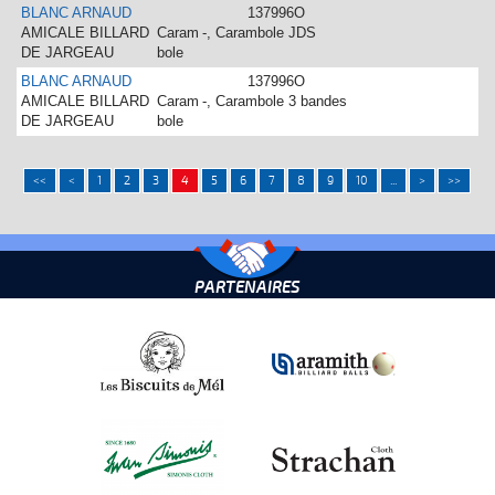
BLANC ARNAUD
137996O
AMICALE BILLARD
Caram
-, Carambole JDS
DE JARGEAU
bole
BLANC ARNAUD
137996O
AMICALE BILLARD
Caram
-, Carambole 3 bandes
DE JARGEAU
bole
<<
<
1
2
3
4
5
6
7
8
9
10
...
>
>>
PARTENAIRES