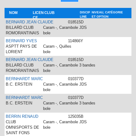
NOM
LICEN
CLUB
DISCIP
NIVEAU, CATÉGORIE
LINE
ET OPTION
CE
BERNARD JEAN CLAUDE
018515D
BILLARD CLUB
Caram
-, Carambole JDS
ROMORANTINAIS
bole
BERNARD YVES
114866Y
ASPTT PAYS DE
Caram
-, Quilles
LORIENT
bole
BERNARD JEAN CLAUDE
018515D
BILLARD CLUB
Caram
-, Carambole 3 bandes
ROMORANTINAIS
bole
BERNHARDT MARC
010377D
B.C. ERSTEIN
Caram
-, Carambole JDS
bole
BERNHARDT MARC
010377D
B.C. ERSTEIN
Caram
-, Carambole 3 bandes
bole
BERRIN RENAUD
125035B
CLUB
Caram
-, Carambole JDS
OMNISPORTS DE
bole
SAINT FONS