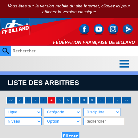
Vous êtes sur la version mobile du site Internet, cliquez ici pour
afficher la version classique
FÉDÉRATION FRANÇAISE DE
BILLARD
LISTE DES ARBITRES
<<
<
1
2
3
4
5
6
7
8
9
10
...
>
>>