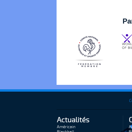
Pa
C
Actualités
Américain
A
Blackball
B