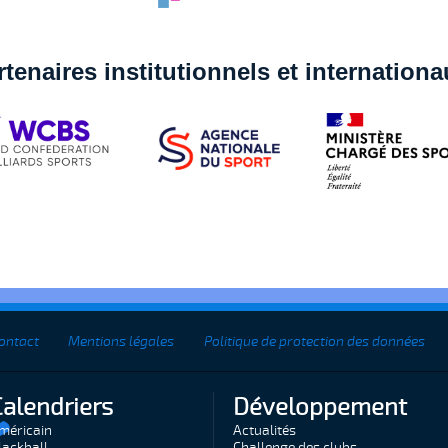
rtenaires institutionnels et internation
ontact
Mentions légales
Politique de protection des données
Calendriers
Développement
méricain
Actualités
lackball
Challenge des clubs