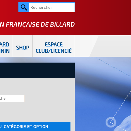
N FRANÇAISE DE
BILLARD
LARD
ESPACE
SHOP
ININ
CLUB/LICENCIÉ
U, CATÉGORIE ET OPTION