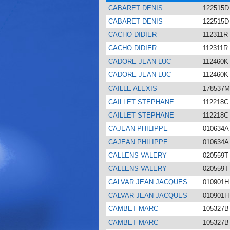
CABARET DENIS
122515D
CABARET DENIS
122515D
CACHO DIDIER
112311R
CACHO DIDIER
112311R
CADORE JEAN LUC
112460K
CADORE JEAN LUC
112460K
CAILLE ALEXIS
178537
CAILLET STEPHANE
112218C
CAILLET STEPHANE
112218C
CAJEAN PHILIPPE
010634A
CAJEAN PHILIPPE
010634A
CALLENS VALERY
020559T
CALLENS VALERY
020559T
CALVAR JEAN JACQUES
010901H
CALVAR JEAN JACQUES
010901H
CAMBET MARC
105327B
CAMBET MARC
105327B