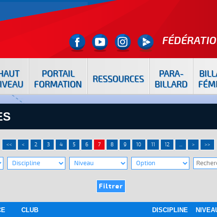
FÉDÉRATIO
HAUT
PORTAIL
PARA-
BIL
RESSOURCES
IVEAU
FORMATION
BILLARD
FÉM
ES
<<
<
2
3
4
5
6
7
8
9
10
11
12
...
>
>>
CE
CLUB
DISCIPLINE
NIVEA