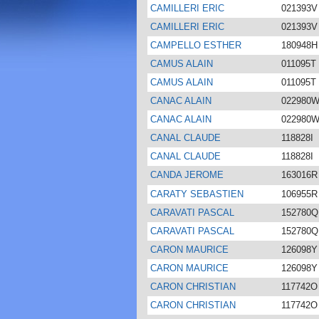
CAMILLERI ERIC
021393V
CAMILLERI ERIC
021393V
CAMPELLO ESTHER
180948H
CAMUS ALAIN
011095T
CAMUS ALAIN
011095T
CANAC ALAIN
022980
CANAC ALAIN
022980
CANAL CLAUDE
118828I
CANAL CLAUDE
118828I
CANDA JEROME
163016R
CARATY SEBASTIEN
106955R
CARAVATI PASCAL
152780Q
CARAVATI PASCAL
152780Q
CARON MAURICE
126098Y
CARON MAURICE
126098Y
CARON CHRISTIAN
117742O
CARON CHRISTIAN
117742O