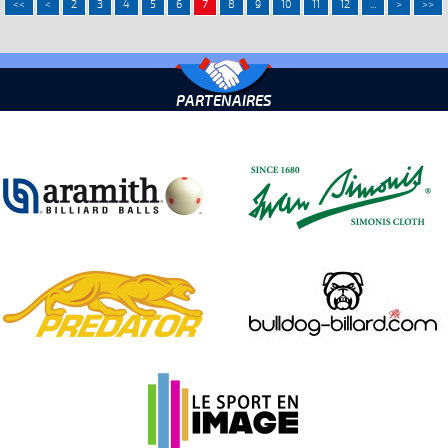
<<
<
2
3
4
5
6
7
8
9
10
11
12
...
>
>>
PARTENAIRES