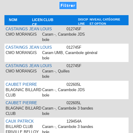
NOM
LICEN
CLUB
DISCIP
NIVEAU, CATÉGORIE
LINE
ET OPTION
CE
CASTAINGS JEAN LOUIS
012745F
CMO MORANGIS
Caram
-, Carambole JDS
bole
CASTAINGS JEAN LOUIS
012745F
CMO MORANGIS
Caram
UMB, Carambole général
bole
CASTAINGS JEAN LOUIS
012745F
CMO MORANGIS
Caram
-, Quilles
bole
CAUBET PIERRE
022605L
BLAGNAC BILLARD
Caram
-, Carambole JDS
CLUB
bole
CAUBET PIERRE
022605L
BLAGNAC BILLARD
Caram
-, Carambole 3 bandes
CLUB
bole
CAUX PATRICK
129454A
BILLARD CLUB
Caram
-, Carambole 3 bandes
FRIVILLE BELLOY
bole