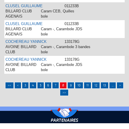
CLUSEL GUILLAUME
011233B
BILLARD CLUB
Caram
CEB, Quilles
AGENAIS
bole
CLUSEL GUILLAUME
011233B
BILLARD CLUB
Caram
-, Carambole JDS
AGENAIS
bole
COCHEREAU YANNICK
133178G
AVOINE BILLARD
Caram
-, Carambole 3 bandes
CLUB
bole
COCHEREAU YANNICK
133178G
AVOINE BILLARD
Caram
-, Carambole JDS
CLUB
bole
<<
<
3
4
5
6
7
8
9
10
11
12
13
...
>
>>
PARTENAIRES