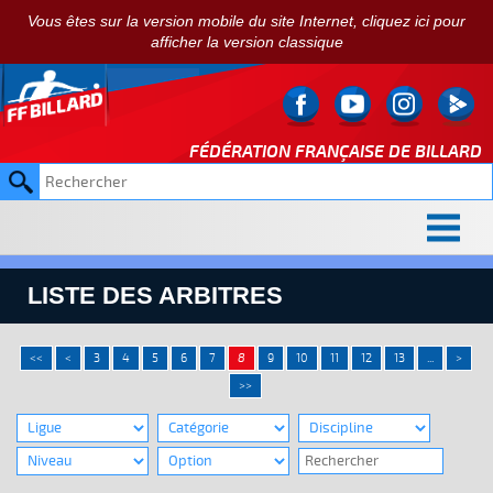
Vous êtes sur la version mobile du site Internet, cliquez ici pour
afficher la version classique
FÉDÉRATION FRANÇAISE DE
BILLARD
LISTE DES ARBITRES
<<
<
3
4
5
6
7
8
9
10
11
12
13
...
>
>>