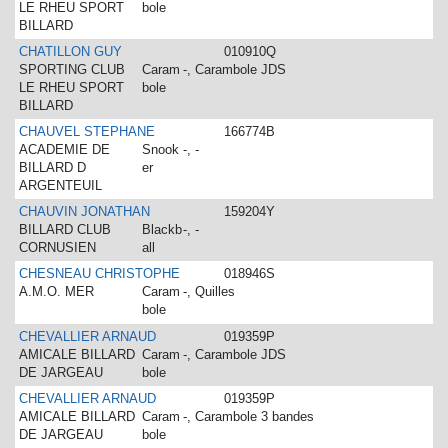
LE RHEU SPORT
bole
BILLARD
CHATILLON GUY
010910Q
SPORTING CLUB
Caram
-, Carambole JDS
LE RHEU SPORT
bole
BILLARD
CHAUVEL STEPHANE
166774B
ACADEMIE DE
Snook
-, -
BILLARD D
er
ARGENTEUIL
CHAUVIN JONATHAN
159204Y
BILLARD CLUB
Blackb
-, -
CORNUSIEN
all
CHESNEAU CHRISTOPHE
018946S
A.M.O. MER
Caram
-, Quilles
bole
CHEVALLIER ARNAUD
019359P
AMICALE BILLARD
Caram
-, Carambole JDS
DE JARGEAU
bole
CHEVALLIER ARNAUD
019359P
AMICALE BILLARD
Caram
-, Carambole 3 bandes
DE JARGEAU
bole