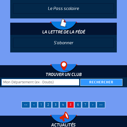
Le Pass scolaire
LA LETTRE DE LA FÉDÉ
S'abonner
TROUVER UN CLUB
<<
<
1
2
3
4
5
6
7
>
>>
ACTUALITÉS