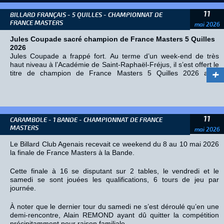
11
BILLARD FRANÇAIS - 5 QUILLES - CHAMPIONNAT DE
FRANCE MASTERS
mai 2026
Jules Coupade sacré champion de France Masters 5 Quilles
2026
Jules Coupade a frappé fort. Au terme d’un week-end de très
haut niveau à l’Académie de Saint-Raphaël-Fréjus, il s’est offert le
+
titre de champion de France Masters 5 Quilles 2026 avec
autorité. Impressionnant de maîtrise du début à la fin de la
compétition, il a survolé les débats grâce à un jeu offensif,
constant et particulièrement efficace dans les moments clés. Avec
la meilleure moyenne générale du tournoi (1,425) et une
moyenne particulière exceptionnelle de 2,337, Coupade a
11
CARAMBOLE - 1 BANDE - CHAMPIONNAT DE FRANCE
clairement marqué cette édition de son empreinte et confirmé
MASTERS
mai 2026
qu’une nouvelle référence est peut-être née au sommet du 5
Quilles français.
Le Billard Club Agenais recevait ce weekend du 8 au 10 mai 2026
la finale de France Masters à la Bande.
Dans une compétition relevée où chaque match s’annonçait
disputé, tous les regards étaient pourtant tournés vers Giuseppe
Cette finale à 16 se disputant sur 2 tables, le vendredi et le
Lambiase. Champion de France sortant, l’expérimenté joueur
samedi se sont jouées les qualifications, 6 tours de jeu par
était venu défendre son titre avec l’ambition de rester au sommet.
journée.
Et le tenant du titre n’a pas déçu. Dès les qualifications, Lambiase
À noter que le dernier tour du samedi ne s’est déroulé qu’en une
a affiché toute son expérience et son sang-froid. Solide dans les
demi-rencontre, Alain REMOND ayant dû quitter la compétition
temps forts, précis dans ses séries et toujours aussi redoutable
précipitamment pour raison familiale.