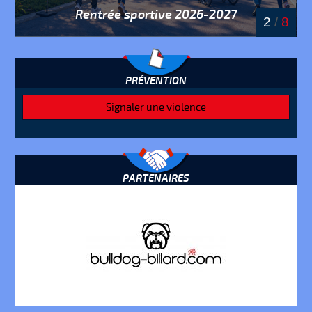
Rentrée sportive 2026-2027
/
8
2
/
8
PRÉVENTION
Signaler une violence
PARTENAIRES