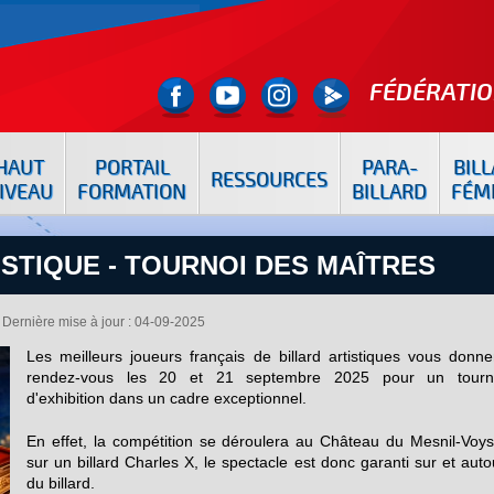
FÉDÉRATIO
HAUT
PORTAIL
PARA-
BIL
RESSOURCES
IVEAU
FORMATION
BILLARD
FÉM
STIQUE - TOURNOI DES MAÎTRES
Dernière mise à jour : 04-09-2025
Les meilleurs joueurs français de billard artistiques vous donne
rendez-vous les 20 et 21 septembre 2025 pour un tourn
d'exhibition dans un cadre exceptionnel.
En effet, la compétition se déroulera au Château du Mesnil-Voys
sur un billard Charles X, le spectacle est donc garanti sur et auto
du billard.