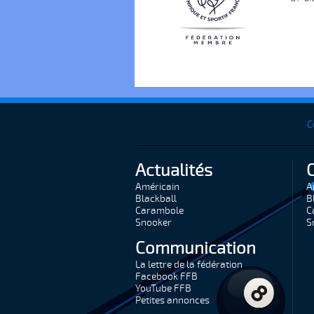
C
Actualités
Américain
A
Blackball
B
Carambole
C
Snooker
S
Communication
La lettre de la fédération
Facebook FFB
YouTube FFB
Petites annonces