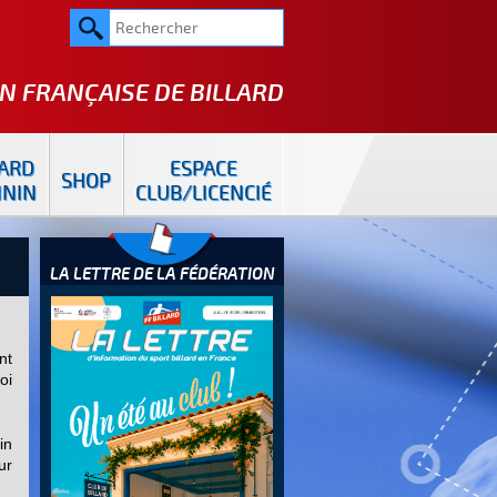
N FRANÇAISE DE
BILLARD
LARD
ESPACE
SHOP
ININ
CLUB/LICENCIÉ
LA LETTRE DE LA FÉDÉRATION
nt
oi
in
ur