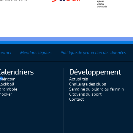
ontact
Mentions légales
Politique de protection des données
Calendriers
Développement
méricain
Actualités
lackball
Challenge des clubs
arambole
Semaine du billard au féminin
nooker
Citoyens du sport
Contact