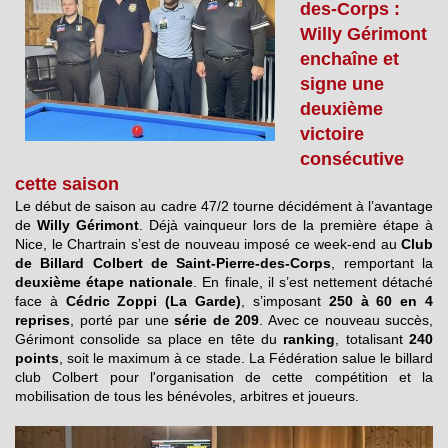
des-Corps :
Willy Gérimont
enchaîne et
signe une
deuxième
victoire
consécutive
cette saison
Le début de saison au cadre 47/2 tourne décidément à l’avantage
de
Willy Gérimont
. Déjà vainqueur lors de la première étape à
Nice, le Chartrain s’est de nouveau imposé ce week-end au
Club
de Billard Colbert de Saint-Pierre-des-Corps
, remportant la
deuxième étape nationale
. En finale, il s’est nettement détaché
face à
Cédric Zoppi (La Garde)
, s’imposant
250 à 60 en 4
reprises
, porté par une
série de 209
. Avec ce nouveau succès,
Gérimont consolide sa place en tête du
ranking
, totalisant
240
points
, soit le maximum à ce stade. La Fédération salue le billard
club Colbert pour l'organisation de cette compétition et la
mobilisation de tous les bénévoles, arbitres et joueurs.