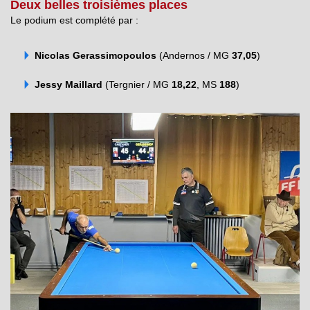
Deux belles troisièmes places
Le podium est complété par :
Nicolas Gerassimopoulos
(Andernos / MG
37,05
)
Jessy Maillard
(Tergnier / MG
18,22
, MS
188
)