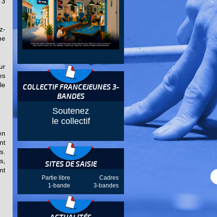
 3
z-
ne
ur
es
le
COLLECTIF FRANCEJEUNES 3-
BANDES
Soutenez
le collectif
en
nt
s.
s,
SITES DE SAISIE
nt
Partie libre
Cadres
1-bande
3-bandes