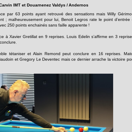
i Carvin IMT et Douarnenez Valdys / Andernos
ce par 63 points ayant retrouvé des sensations mais Willy Gérimo
t ; malheureusement pour lui, Benoit Legros rate le point d’entrée 
ec 250 points enchainés sans faille apparente !
e à Xavier Gretillat en 9 reprises. Louis Edelin s’affirme en 3 reprise
conclure.
ble tétaniser et Alain Remond peut conclure en 16 reprises. Mat
Baudoin et Gregory Le Deventec mais ce dernier arrache la victoire po