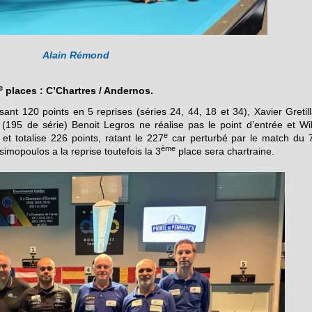
Alain Rémond
e
places : C’Chartres / Andernos.
sant 120 points en 5 reprises (séries 24, 44, 18 et 34), Xavier Gretill
 (195 de série) Benoit Legros ne réalise pas le point d’entrée et Wil
e
et totalise 226 points, ratant le 227
car perturbé par le match du 
ème
imopoulos a la reprise toutefois la 3
place sera chartraine.