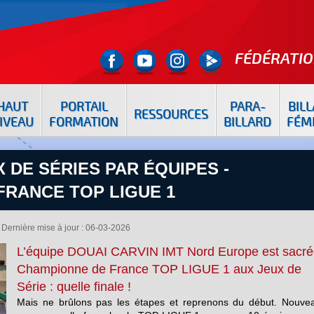
FÉDÉRATIO
HAUT
PORTAIL
PARA-
BIL
RESSOURCES
IVEAU
FORMATION
BILLARD
FÉM
 DE SÉRIES PAR ÉQUIPES -
FRANCE TOP LIGUE 1
Dernière mise à jour : 06-03-2026
L’équipe DOUAI CARVIN IMT Nord Europe est sacré
Championne de France TOP LIGUE 1 aux Jeux de
Série : quelle finale !
Mais ne brûlons pas les étapes et reprenons du début. Nouve