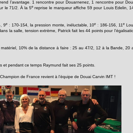
prend l’avantage. 1 rencontre pour Douarnenez, 1 rencontre pour Dou
e
ur le 71/2. À la 5
reprise le marqueur affiche 59 pour Louis Edelin, 1
e
e
e
, 9
: 170-154, la pression monte, inéluctable, 10
: 186-156, 11
Lou
ans la salle, tension extrème, Patrick fait les 44 points pour l’égalisati
r matériel, 10% de la distance à faire : 25 au 47/2, 12 à la Bande, 20 
nts et pendant ce temps Raymund fait ses 25 points.
 de Champion de France revient à l’équipe de Douai Carvin IMT !