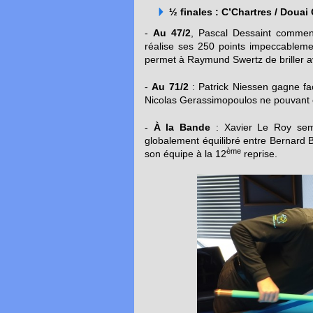
½ finales : C’Chartres / Doua
-
Au 47/2
, Pascal Dessaint commen
réalise ses 250 points impeccablemen
permet à Raymund Swertz de briller av
-
Au 71/2
: Patrick Niessen gagne fac
Nicolas Gerassimopoulos ne pouvant 
-
À la Bande
: Xavier Le Roy sem
globalement équilibré entre Bernard 
ème
son équipe à la 12
reprise.