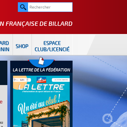
N FRANÇAISE DE
BILLARD
LARD
ESPACE
SHOP
ININ
CLUB/LICENCIÉ
LA LETTRE DE LA FÉDÉRATION
e
au