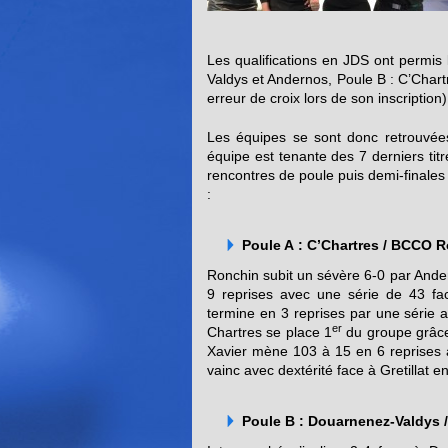
Les qualifications en JDS ont permis 
Valdys et Andernos, Poule B : C’Chartr
erreur de croix lors de son inscripti
Les équipes se sont donc retrouvées
équipe est tenante des 7 derniers titr
rencontres de poule puis demi-finale
:
Poule A : C’Chartres / BCCO 
Ronchin subit un sévère 6-0 par Ander
9 reprises avec une série de 43 fac
termine en 3 reprises par une série 
er
Chartres se place 1
du groupe grâce 
Xavier mène 103 à 15 en 6 reprises a
vainc avec dextérité face à Gretillat e
Poule B : Douarnenez-Valdys /