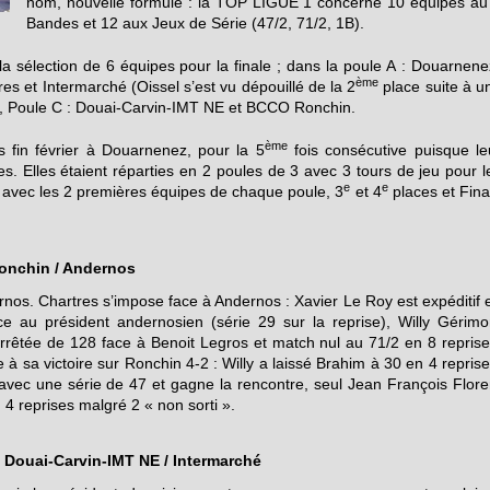
nom, nouvelle formule : la TOP LIGUE 1 concerne 10 équipes au
Bandes et 12 aux Jeux de Série (47/2, 71/2, 1B).
la sélection de 6 équipes pour la finale ; dans la poule A : Douarnene
ème
es et Intermarché (Oissel s’est vu dépouillé de la 2
place suite à u
on), Poule C : Douai-Carvin-IMT NE et BCCO Ronchin.
ème
 fin février à Douarnenez, pour la 5
fois consécutive puisque le
es. Elles étaient réparties en 2 poules de 3 avec 3 tours de jeu pour l
e
e
s avec les 2 premières équipes de chaque poule, 3
et 4
places et Fina
Ronchin / Andernos
nos. Chartres s’impose face à Andernos : Xavier Le Roy est expéditif 
e au président andernosien (série 29 sur la reprise), Willy Gérimo
arrêtée de 128 face à Benoit Legros et match nul au 71/2 en 8 reprise
à sa victoire sur Ronchin 4-2 : Willy a laissé Brahim à 30 en 4 reprise
vec une série de 47 et gagne la rencontre, seul Jean François Flore
n 4 reprises malgré 2 « non sorti ».
 Douai-Carvin-IMT NE / Intermarché