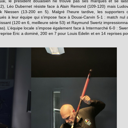
ouai, le président douaisien ne trouve pas ses marques et se lais
2), Léo Dubernet résiste face à Alain Remond (109-120) mais Ludov
k Niessen (13-200 en 5). Malgré l’heure tardive, les supporters 
ués à leur équipe qui s’impose face à Douai-Carvin 5-1 : match nul 
ssant (120 en 6, meilleure série 53) et Raymund Swertz impressionna
 pas). L’équipe locale s’impose également face à Intermarché 6-0 : Swer
eprise Eric a dominé, 200 en 7 pour Louis Edelin et en 14 reprises po