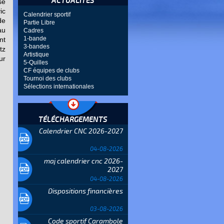
ACTUALITÉS
se
ic
Calendrier sportif
de
Partie Libre
au
Cadres
1-bande
nt
3-bandes
tz
Artistique
ur
5-Quilles
CF équipes de clubs
Tournoi des clubs
Sélections internationales
TÉLÉCHARGEMENTS
Calendrier CNC 2026-2027
04-08-2026
maj calendrier cnc 2026-
2027
04-08-2026
Dispositions financières
03-08-2026
Code sportif Carambole