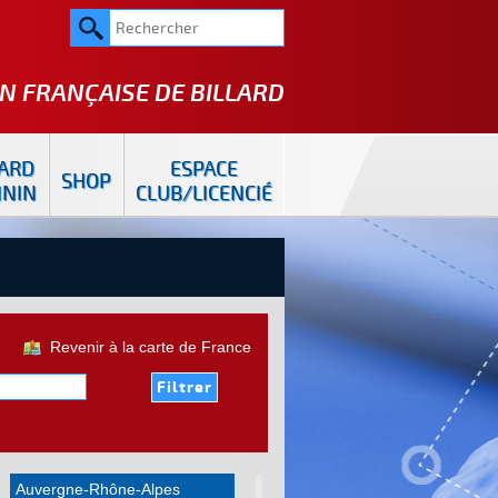
N FRANÇAISE DE
BILLARD
LARD
ESPACE
SHOP
ININ
CLUB/LICENCIÉ
Revenir à la carte de France
Auvergne-Rhône-Alpes