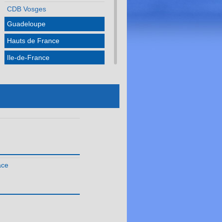
CDB Vosges
Guadeloupe
Hauts de France
Ile-de-France
Martinique
Méditerranée
Normandie
Nouvelle Aquitaine
Occitanie
Pays de la Loire
ace
Réunion