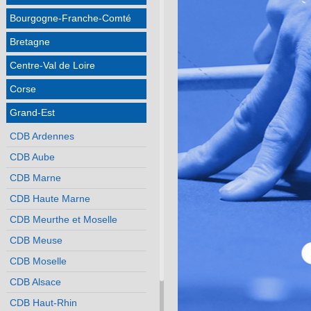
Bourgogne-Franche-Comté
Bretagne
Centre-Val de Loire
Corse
Grand-Est
CDB Ardennes
CDB Aube
CDB Marne
CDB Haute Marne
CDB Meurthe et Moselle
CDB Meuse
CDB Moselle
CDB Alsace
CDB Haut-Rhin