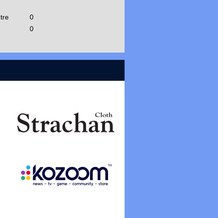
tre
0
0